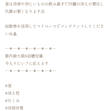
夏は冷房や冷たいものの飲み過ぎで内臓の冷えが悪化し
代謝が悪くなります⚠️
回数券を活用してマイペースでメンテナンスしてくださ
いね♨️
…＊…＊…＊…＊…＊…＊…
都内最大級6浴槽完備
今入りたい！に応えます
…＊…＊…＊…＊…＊…＊…
#夏
#冷え性
#むくみ
#冷房対策