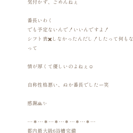
気付かず、ごめんねぇ
番長いわく
でも予定ないんで！いいんですよ！
シフト表✖️しなかったんだし！したって何も
って
情が厚くて優しいのよねぇ☺️
自称性格悪い、ぬか番長でしたー笑
感謝🙏✨
…＊…＊…＊…＊…＊…＊…
都内最大級6浴槽完備