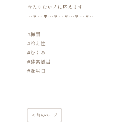
今入りたい！に応えます
…＊…＊…＊…＊…＊…＊…
#梅雨
#冷え性
#むくみ
#酵素風呂
#誕生日
< 前のページ