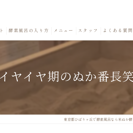
ト
酵素風呂の入り方
メニュー
スタッフ
よくある質
イヤイヤ期のぬか番長
東京都ひばりヶ丘で酵素風呂なら米ぬか酵素