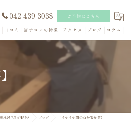
042-439-3038
ご予約はこちら
問
口コミ
当サロンの特徴
アクセス
ブログ
コラム
妊活
健康
笑】
米ぬか
リフレッシュ
アトピー
風呂 BRANSPA
ブログ
【イヤイヤ期のぬか番長笑】