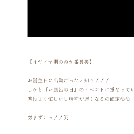
【イヤイヤ期のぬか番長笑】
お誕生日に出勤だったと知り！！！
しかも『お風呂の日』のイベントに重なって
普段より忙しいし帰宅が遅くなるの確定💦💦
気まずいっ！！笑