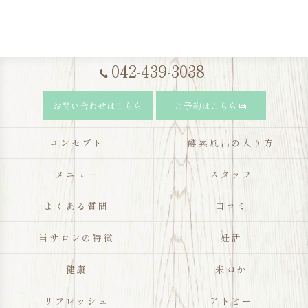
042-439-3038
お問い合わせはこちら
ご予約はこちら
コンセプト
酵素風呂の入り方
メニュー
スタッフ
よくある質問
口コミ
当サロンの特徴
妊活
健康
米ぬか
リフレッシュ
アトピー