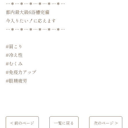
…＊…＊…＊…＊…＊…＊…
都内最大級6浴槽完備
今入りたい！に応えます
…＊…＊…＊…＊…＊…＊…
#肩こり
#冷え性
#むくみ
#免疫力アップ
#眼精疲労
< 前のページ
一覧に戻る
次のページ >