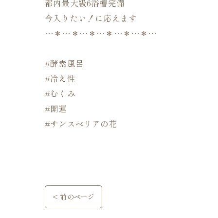
都内最大級6浴槽完備
今入りたい！に応えます
…＊…＊…＊…＊…＊…＊…
#酵素風呂
#冷え性
#むくみ
#開運
#サンスベリアの花
< 前のページ