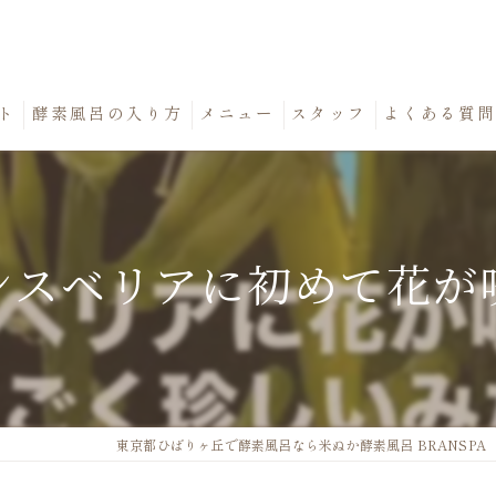
ト
酵素風呂の入り方
メニュー
スタッフ
よくある質
ンスベリアに初めて花が
東京都ひばりヶ丘で酵素風呂なら米ぬか酵素風呂 BRANSPA