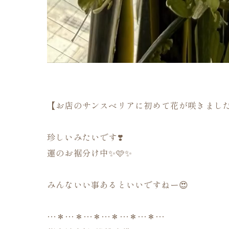
【お店のサンスベリアに初めて花が咲きまし
珍しいみたいです❣️
運のお裾分け中✨🩷✨
みんないい事あるといいですねー😍
…＊…＊…＊…＊…＊…＊…