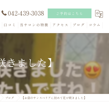
042-439-3038
ご予約はこちら
問
口コミ
当サロンの特徴
アクセス
ブログ
コラム
妊活
健康
咲きました】
米ぬか
リフレッシュ
アトピー
ブログ
【お店のサンスベリアに初めて花が咲きました】