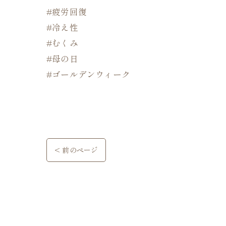
#疲労回復
#冷え性
#むくみ
#母の日
#ゴールデンウィーク
< 前のページ