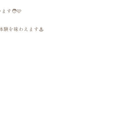
す🧑🩷
常体験を味わえます♨️