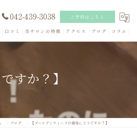
042-439-3038
ご予約はこちら
問
口コミ
当サロンの特徴
アクセス
ブログ
コラム
妊活
健康
うですか？】
米ぬか
リフレッシュ
アトピー
A
ブログ
【ゴールデンウィークの最後にどうですか？】