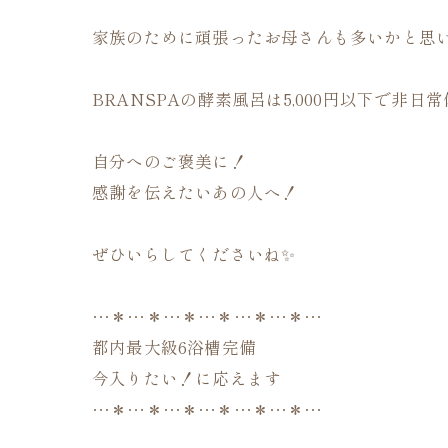
家族のために頑張ったお母さんも多いかと思いま
BRANSPAの酵素風呂は5,000円以下で非日
自分へのご褒美に！
感謝を伝えたいあの人へ！
ぜひいらしてくださいね✨
…＊…＊…＊…＊…＊…＊…
都内最大級6浴槽完備
今入りたい！に応えます
…＊…＊…＊…＊…＊…＊…