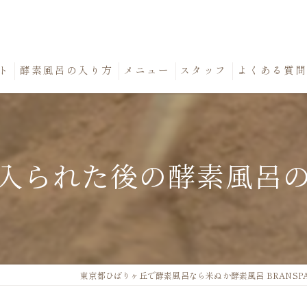
ト
酵素風呂の入り方
メニュー
スタッフ
よくある質
入られた後の酵素風呂
東京都ひばりヶ丘で酵素風呂なら米ぬか酵素風呂 BRANSP