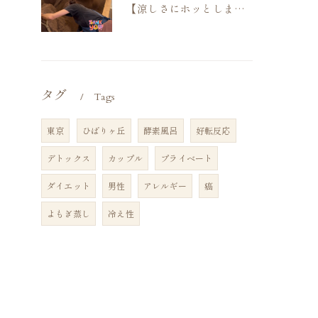
【涼しさにホッとしますね】
タグ
Tags
東京
ひばりヶ丘
酵素風呂
好転反応
デトックス
カップル
プライベート
ダイエット
男性
アレルギー
癌
よもぎ蒸し
冷え性