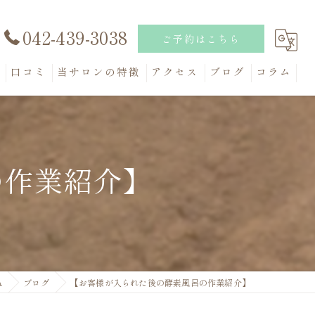
042-439-3038
ご予約はこちら
問
口コミ
当サロンの特徴
アクセス
ブログ
コラム
妊活
健康
の作業紹介】
米ぬか
リフレッシュ
アトピー
A
ブログ
【お客様が入られた後の酵素風呂の作業紹介】