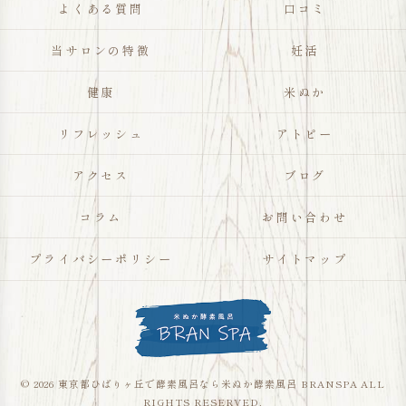
よくある質問
口コミ
当サロンの特徴
妊活
健康
米ぬか
リフレッシュ
アトピー
アクセス
ブログ
コラム
お問い合わせ
プライバシーポリシー
サイトマップ
© 2026 東京都ひばりヶ丘で酵素風呂なら米ぬか酵素風呂 BRANSPA ALL
RIGHTS RESERVED.